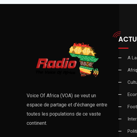
ACTU
A La
Afri
Cult
Eco
Voice Of Africa (VOA) se veut un
espace de partage et d’échange entre
Foot
toutes les populations de ce vaste
Inte
continent.
Poli