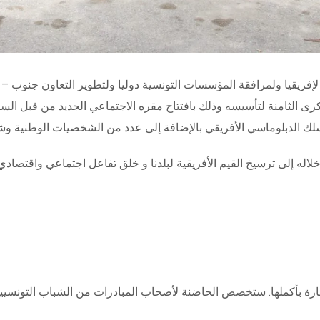
ة لإفريقيا ولمرافقة المؤسسات التونسية دوليا ولتطوير التعاون جنوب –
لأعمال التونسي الإفريقي يوم 25 ماي 2023 بالذكرى الثامنة لتأسيسه وذلك بافتتاح مقره الاجتماعي 