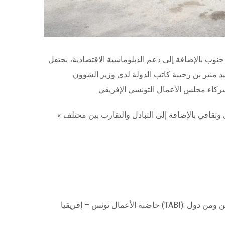
 جنوب بالإضافة إلى دعم الدبلوماسية الاقتصادية، يحتفل
الجديد من قبل السيد منير بن رجيبة كاتب الدولة لدى وزير الشؤون
« دار إفريقيا » ، هو الاسم الجديد لمقر المجلس ونهدف من خلاله إلى ترسيخ القيم الأفريقية لبلدنا و خلق تفاعل اجتماعي واقتصادي وثقافي بالإضافة إلى التبادل والتقارب بين مختلف
حاضنة الأعمال تونس – إفريقيا (TABI): أول حاضنة خارجية لإنشاء قيمة مضافة من تونس إلى القارة بأكملها. ستخصص الحاضنة لأصحاب المبادرات من الشباب التونسيين ومن دول