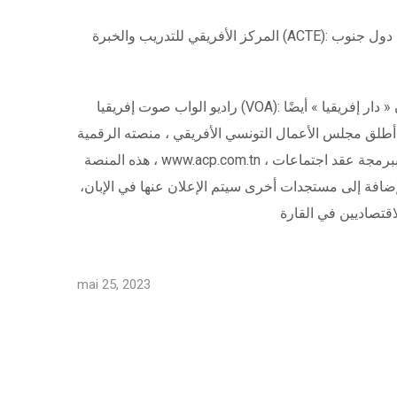
المركز الأفريقي للتدريب والخبرة (ACTE): مركز تدريب أفريقي يقد خدمات ودعما بجودة عالية مع التركيز على قضايا معينة والحاجيات الحقيقية لبناء القدرات والتكوين في دول جنوب
راديو الواب صوت إفريقيا (VOA): أول إذاعة إفريقية من تونس على شبكة الإنترنت، مخصصة للأفارقة في تونس. تمثل الإذاعة صوتا لمجتمع جنوب الصحراء.ستكون « دار إفريقيا » أيضًا
لتونسي الأفريقي ، منصته الرقمية « Africa CEO platform -ACP-« . ستسمح
هذه المنصة ، www.acp.com.tn ، لأعضاء مجلس الأعمال ببرمجة عقد اجتماعات BtoB عبر الإنترنت مع الفاعلين الاقتصاديين في جميع أنحاء القارة وعلى الصعيد الدولي. ستعمل المنصة
لإضافة إلى مستجدات أخرى سيتم الإعلان عنها في الإبان،
mai 25, 2023