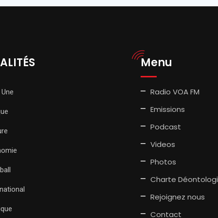
ALITÉS
Menu
Radio VOA FM
 Une
Emissions
que
Podcast
ure
Videos
nomie
Photos
ball
Charte Déontolog
rnational
Rejoignez nous
tique
Contact