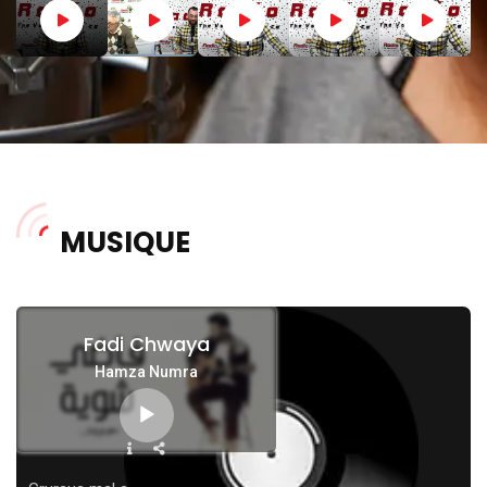
MUSIQUE
Fadi Chwaya
Hamza Numra
Lecteur
audio