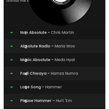
Grursus mal suada Lorem ipsum.
Non Absolute -
Chris Martin
Absolute Radio -
Maria Woo
Music Absolute -
Meda Hyat
Fadi Chwaya -
Hamza Numra
Love Song -
Hammer
Please Hammer -
Hurt 'Em