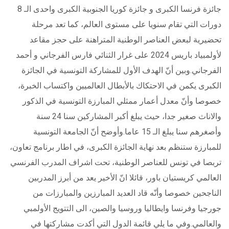
جائزة فرنسا الكبرى و جائزة كوريا الجنوبية الكبرى واحدى الـ 8
دورات التي تقام سنويا على مستوى العالم، كما تعد مرحلة
تحضيرية لبعض العناصر الوطنية المتراهنة على حجز مقاعد
لأولمبياد باريس 2024 على غرار الثنائي فارس الفرجاني و أحمد
الفرجاني.وبين أنّ الهدف الأول للمشاركة التونسية في الجائزة
الكبرى يكمن في الاحتكاك بالأبطال العالميين واكتساب الخبرة،
خصوصا وأنّ معدل أعمار ممثلي المبارزة التونسية في الذكور
والاناث صغير جدا، حيث يبلغ أكبر المشاركين سنا 24 سنة
وأصغرهم سنا يبلغ الـ 15 عاما.وأوضح أنّ الجامعة التونسية
للمبارزة ستنظم بعد نهاية الجائزة الكبرى، في اطار برنامج تعاون،
تربصا في تونس للعناصر الوطنية، تحت اشراف المدرب الفرنسي
العالمي كريستيان باور، قائلا انّ الأخير يعد من أبرز المدربين
الناجحين خصوصا وأنّه قاد العديد المبارزين والمبارزات من
جورجيا وفرنسا وايطاليا وروسيا والصين، الى التتويج الأولمبي
والعالمي.وفي ما يلي قائمة الدول التي أكدت مشاركتها في