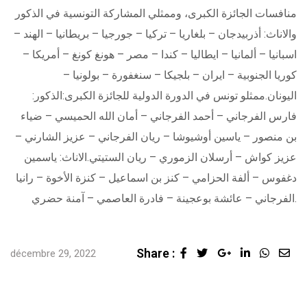
منافسات الجائزة الكبرى، وممثلي المشاركة التونسية في الذكور
والاناث: أذربيدجان – بلغاريا – تركيا – جورجيا – بريطانيا – الهند –
اسبانيا – ألمانيا – ايطاليا – كندا – مصر – هونغ كونغ – أمريكا –
كوريا الجنوبية – ايران – بلجيكا – سنغفورة – بولونيا –
اليونان.ممثلو تونس في الدورة الدولية للجائزة الكبرى:الذكور:
فارس الفرجاني – أحمد الفرجاني – أمان الله الحميسي – ضياء
بن منصور – ياسين أوشيوشا – ريان الفرجاني – عزيز الشارني –
عزيز كواش – أرسلان الزموري – ريان الستيتي.الاناث: ياسمين
دغفوس – ألفة الحزامي – كنز بن اسماعيل – كنزة الأخوة – رانيا
الفرجاني – عائشة بوعجينة – فادرة العاصمي – آمنة حضري.
Share :
Google+
LinkedIn
Whats
Sha
décembre 29, 2022
via
Ema