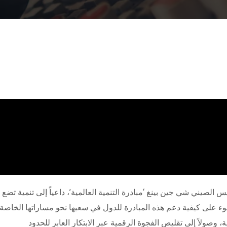
امة للأمم المتحدة عام 2021، طرح الرئيس الصيني شي جين بينغ ‘مبادرة التنمية العالمية’، داعي
 على كيفية دعم هذه المبادرة للدول في سعيها نحو مساراتها الخاصة لل