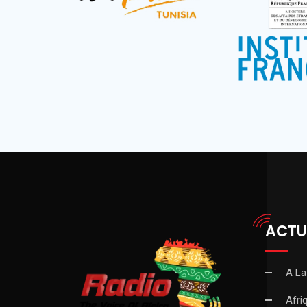
ACTU
A La
Afri