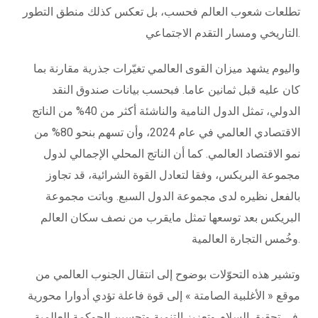
تطلعات شعوب العالم فحسب، بل تعكس كذلك منطق التطور
التاريخي ومسار التقدم الاجتماعي.
واليوم يشهد ميزان القوى العالمي تغيّرات جذرية مقارنة بما
كان عليه قبل ثمانين عاما. فبحسب بيانات صندوق النقد
الدولي، تمثل الدول النامية والناشئة أكثر من 40% من الناتج
الاقتصادي العالمي في عام 2024، وأن تسهم بنحو 80% من
نمو الاقتصاد العالمي. كما أن الناتج المحلي الإجمالي لدول
مجموعة البريكس، وفقا لتعادل القوة الشرائية، قد تجاوز
بالفعل نظيره لدى مجموعة الدول السبع. وباتت مجموعة
البريكس بعد توسعها تمثل مايقرب من نصف سكان العالم
وخُمس التجارة العالمية.
وتشير هذه التحوّلات بوضوح إلى انتقال الجنوب العالمي من
موقع « الأغلبية الصامتة » إلى قوة فاعلة تؤدي أدوارا محورية
في تحقيق السلام وتعزيز التنمية وتحسين الحوكمة العالمية.