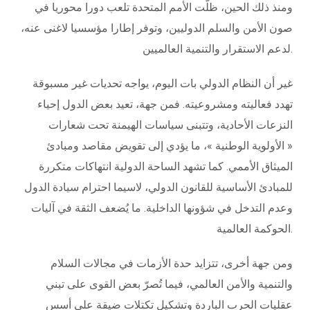
ومنذ ذلك الحين، ظلّت الأمم المتحدة تلعب دورا محوريا في
صون الأمن والسلم الدوليين، وتوفر إطارا مؤسسيا لاغنى عنه،
لدعم الاستقرار والتنمية العالميين.
غير أن النظام الدولي بات اليوم، يواجه تحديات غير مسبوقة
تهدد فعاليته ومشروعيته. فمن جهة، تعيد بعض الدول إحياء
النزعات الأحادية، وتتبنى سياسات الهيمنة تحت شعارات
« الأولوية الوطنية »، ما يؤدي إلى تقويض مقاصد ومبادئ
الميثاق الأممي. كما تشهد الساحة الدولية انتهاكات متكررة
للمبادئ الأساسية للقانون الدولي، لاسيما احترام سيادة الدول
وعدم التدخل في شؤونها الداخلية. ما يُضعف الثقة في آليات
الحوكمة العالمية.
ومن جهة أخرى، تتزايد حدة الأزمات في مجالات السلام
والتنمية والأمن العالمي، فيما تُصرّ بعض القوى على تبني
عقليات الحرب الباردة وتشكيل تكتلات ضيقة على أسس