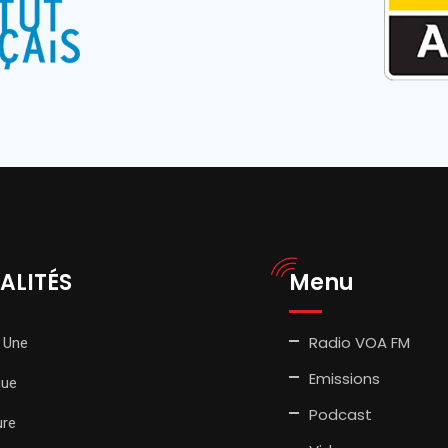
ALITÉS
Menu
Radio VOA FM
 Une
Emissions
que
Podcast
ure