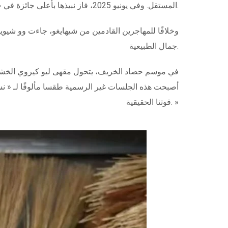
المستقل. وفي يونيو 2025، فاز نبيذها بأعلى جائزة في جوائز ديكانتر العالمية للنبيذ.
وخلافًا للمهاجرين القادمين من شيهايغو، جاءت وو شيويو
جمال الطبيعية.
في موسم حصاد الخريف، يتحول مقهى ليو كيروي الخشبي 
أصبحت هذه الجلسات غير الرسمية طقسا مألوفًا لـ « نس
قوتنا الحقيقية. »