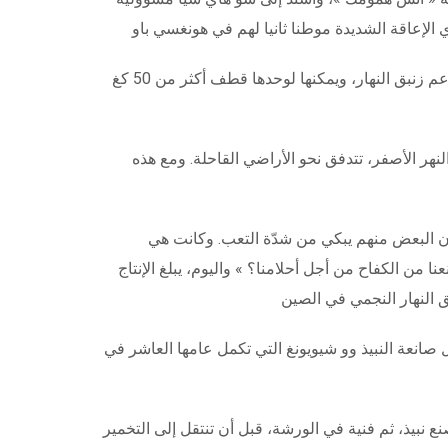
في الخامسة صباحا، تنحني لي تشي تشياو، رئيسة تعاونية « تايانغشان ينغتشياو » الزراعية والغابية في هونغسي باو، لقطف براعم زنبق النهار، ويمكنها لوحدها قطف أكثر من 50 كغ
نهر الأصفر، تتدفق نحو الأراضي القاحلة. ومع هذه
ان البعض منهم يبكي من شدّة التعب. وكانت هي
 من الكفاح من أجل أحلامنا؟ » واليوم، يبلغ الإنتاج
انعة النبيذ وو شيويونغ التي تكمل عامها العاشر في
نبيذ، ثم فنية في الورشة، قبل أن تنتقل إلى التخمير