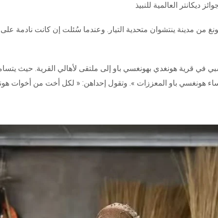
نغ من مدينة ينتشوان متحدية التيار. وعندما سُئلت إن كانت نادمة على 
في قرية هونغدي بهونغسي باو إلى ملتقى لأهالي القرية. حيث يتسام
اء هونغسي باو المعززات ». وتقول إحداهن: « لكل أخت من أخوات هونغ