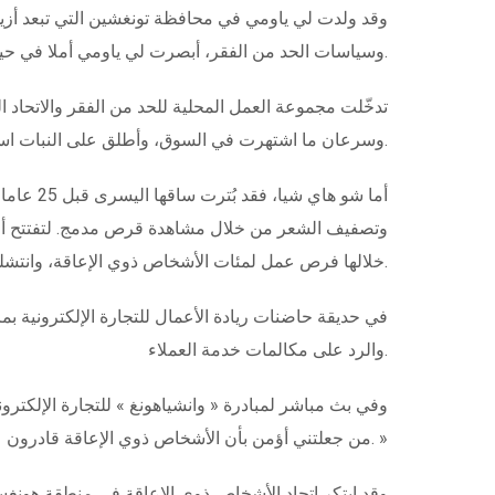
وسياسات الحد من الفقر، أبصرت لي ياومي أملا في حياة أفضل، غير أن المرض وحادث السيارة أثقلا كاهلها بديون بلغت 300 ألف يوان.
وسرعان ما اشتهرت في السوق، وأطلق على النبات اسم « السيقان الذهبية ». وفي ربيع 2019، سددت جميع ديونها، واستحقت لقب « المرأة العنيدة » من أهل قريتها عن جدارة.
خلالها فرص عمل لمئات الأشخاص ذوي الإعاقة، وانتشلت الكثير منهم من براثن الفقر.
في حديقة حاضنات ريادة الأعمال للتجارة الإلكترونية ب
والرد على مكالمات خدمة العملاء.
وفي بث مباشر لمبادرة « وانشياهونغ » للتجارة الإلكترو
من جعلتني أؤمن بأن الأشخاص ذوي الإعاقة قادرون على تحقيق الإنجازات. »
وقد ابتكر اتحاد الأشخاص ذوي الإعاقة في منطقة هونغس