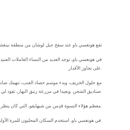
تقع هونغسي باو عند سفح جبل لوشان من منطقة نينغشيا 
في هونغسي باو، توجد العديد من النساء العاملات العنيد
على تجاوز الأقدار.
مع حلول الخريف، وبدء موسم حصاد العنب، تنهمك صانعة
صناديق الشحن. وبعيدا في مزرعة زنبق النهار، تقود لي تشيتشياو شقيقاتها في إدارة الحقول استعدادا لموسم حصاد واعد.
معظم هؤلاء النسوة قدِمن من شيهايقو، التي كان ينظر إليها سابقا على أنها أحد أفقر الأماكن في العالم.
في هونغسي باو، استخدم السكان المحليون للمرة الأولى تعبير « نساء زانجين » تكريمًا لامرأة تدعى لي ياومي.