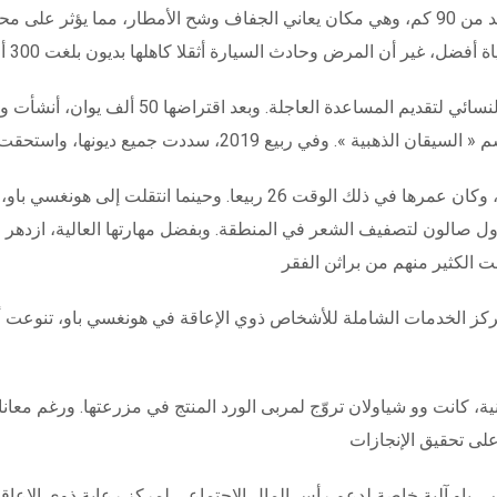
وقد ولدت لي ياومي في محافظة تونغشين التي تبعد أزيد من 90 كم، وهي مكان يعاني الجفاف وشح ال
تدخّلت مجموعة العمل المحلية للحد من الفقر والا
مركز الخدمات الشاملة للأشخاص ذوي الإعاقة في هونغسي باو، تنوعت أدو
نية، كانت وو شياولان تروّج لمربى الورد المنتج في مزرعتها. ورغم مع
ي باو آلية خاصة لدعم رأس المال الاجتماعي لمركز رعاية ذوي الإعاق