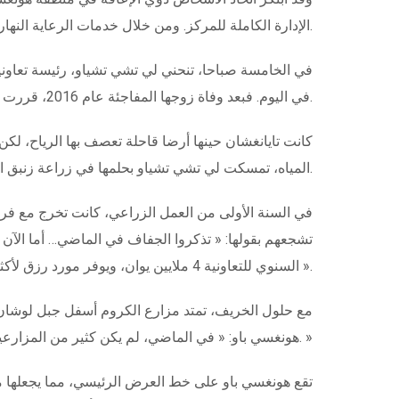
الإدارة الكاملة للمركز. ومن خلال خدمات الرعاية النهارية والتدريب التأهيلي ودعم التوظيف، وجد أكثر من 160 شخص من ذوي الإعاقة الشديدة موطنا ثانيا لهم في هونغسي باو.
في اليوم. فبعد وفاة زوجها المفاجئة عام 2016، قررت أن تعتمد على نفسها لتكون سندا قويّا لعائلتها.
كانت تايانغشان حينها أرضا قاحلة تعصف بها الرياح، لكن
المياه، تمسكت لي تشي تشياو بحلمها في زراعة زنبق النهار.
في السنة الأولى من العمل الزراعي، كانت تخرج مع فريق
تشجعهم بقولها: « تذكروا الجفاف في الماضي… أما الآن فم
السنوي للتعاونية 4 ملايين يوان، ويوفر مورد رزق لأكثر من 400 أسرة. وأصبحت بلدة تايانغشان تُشتهر باسم « مركز إنتاج زنبق النهار النجمي في الصين ».
مع حلول الخريف، تمتد مزارع الكروم أسفل جبل لوشان ع
هونغسي باو: « في الماضي، لم يكن كثير من المزارعين هنا قد تذوقوا العنب أصلا، مابالك بزراعته. »
تقع هونغسي باو على خط العرض الرئيسي، مما يجعلها مثا