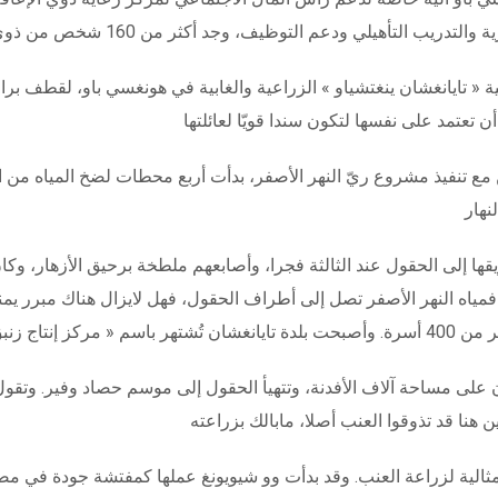
 مع تنفيذ مشروع ريّ النهر الأصفر، بدأت أربع محطات لضخ المياه من ال
ها إلى الحقول عند الثالثة فجرا، وأصابعهم ملطخة برحيق الأزهار، وك
ياه النهر الأصفر تصل إلى أطراف الحقول، فهل لايزال هناك مبرر يمنعنا
لى مساحة آلاف الأفدنة، وتتهيأ الحقول إلى موسم حصاد وفير. وتقول ص
لية لزراعة العنب. وقد بدأت وو شيويونغ عملها كمفتشة جودة في مصنع 