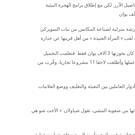
أمطار، مما يؤثر على محاصيل الأرز. لكن مع إطلاق برامج الهجرة البيئية
تحاد النسائي لتقديم المساعدة العاجلة. وبعد اقتراضها 50 ألف يوان، أنشأت ورشة منزلية لصناعة المكانس من نبات السويركي.
أما شو هاي شيا، فقد بُترت ساقها اليسرى قبل 25 عاما، وكان عمرها في ذلك الوقت 26 ربيعا. وحينما انتقلت إلى هونغسي باو، كان بحوزتها 3 آلاف يوان فقط. فتعلمت التجميل
وتصفيف الشعر من خلال مشاهدة قرص مدمج. لتفتتح أول صالون لتصفيف الشعر في المنطقة. وبفضل مهارتها العالية، ازدهر عملها وأطلقت لاحقا 11 مشروعا تجاريا، وفّرت من
ار العاملين بين التعبئة والتغليف ووضع العلامات
اناتها من صعوبة المشي، تقول شياولان: « الأخت شو هي
ة « انسَ همومك »، وأسند إلى شو هاي شيا مسؤولية