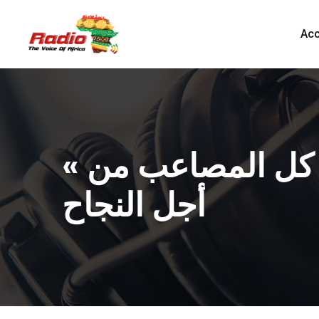
Acc
« النساء العنيدات » في هونغسي باو، تحدّين كل المصاعب من
أجل النجاح