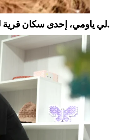
لي ياومي، إحدى سكان قرية لونغيوان من منطقة هونغسي باو، تنسج مكنسة من نبات السويركي.