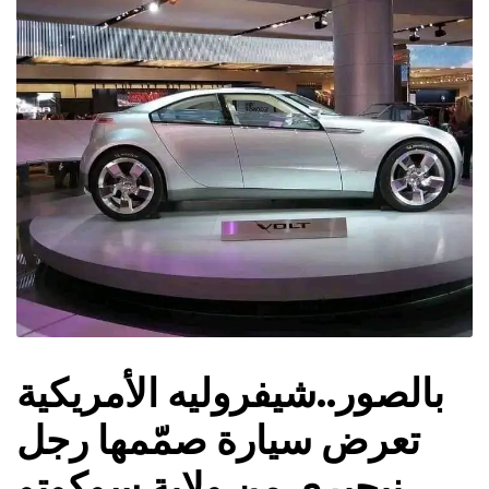
بالصور..شيفروليه الأمريكية
تعرض سيارة صمّمها رجل
نيجيري من ولاية سوكوتو