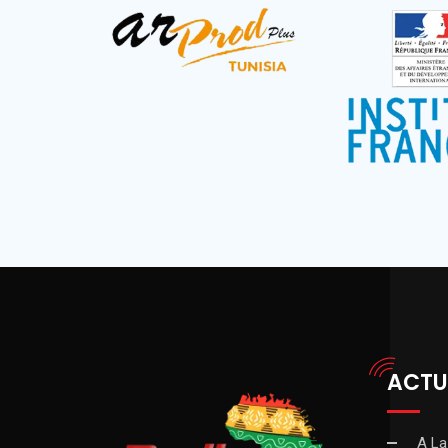
ACTU
A La