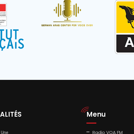
ALITÉS
Menu
Radio VOA FM
 Une