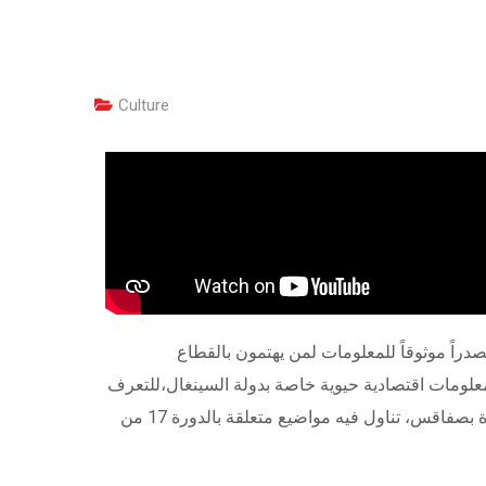
Culture
راً موثوقاً للمعلومات لمن يهتمون بالقطاع
ض معلومات اقتصادية حيوية خاصة بدولة السينغال،للتعرف
على الأحداث والمتغيرات الاقتصادية في هذه الدولة الواعدة. كما تميزت الحلقة بحوار خاص مع مدير عام اتحاد الصناعة و التجارة بصفاقس، تناول فيه مواضيع متعلقة بالدورة 17 من