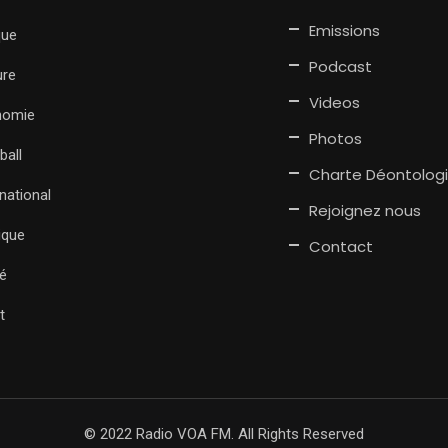
Emissions
que
Podcast
ure
Videos
nomie
Photos
ball
Charte Déontolog
rnational
Rejoignez nous
tique
Contact
é
t
© 2022 Radio VOA FM. All Rights Reserved