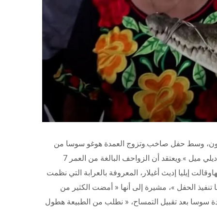
اللون، وسط حفل صاخب.وتزوج العمدة هوغو سوسا من
التمساح كجزء من طقوس السكان الأصليين القديمة لجلب الوفرة والحظ إلى القرية في جنوب غربي المكسيك، وفقا لصحيفة « ديلي ميل ».ويعتقد أن الزواحف البالغة من العمر 7
وقالت إيليا إديث أغيلار، المعروفة بالعرابة التي نظمت
 تنفيذ الحفل »، مشيرة إلى أنها « أمضت الكثير من
دة سوسا بعد تقبيل التمساح، « نطلب من الطبيعة هطول