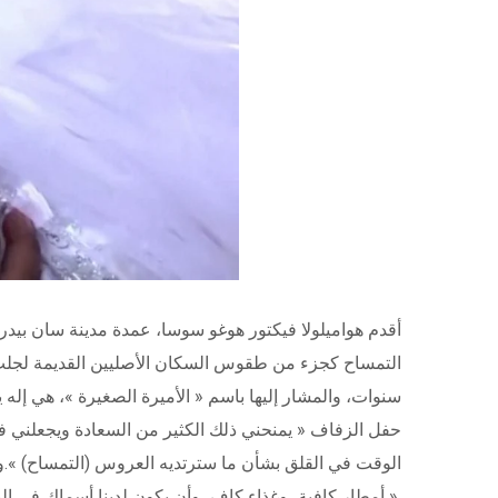
أقدم هواميلولا فيكتور هوغو سوسا، عمدة مدينة سان ب
سنوات، والمشار إليها باسم « الأميرة الصغيرة »، هي إله 
حفل الزفاف « يمنحني ذلك الكثير من السعادة ويجعلني فخور
الوقت في القلق بشأن ما سترتديه العروس (التمساح) ».
أمطار كافية، وغذاء كاف، وأن يكون لدينا أسماك في النهر ».