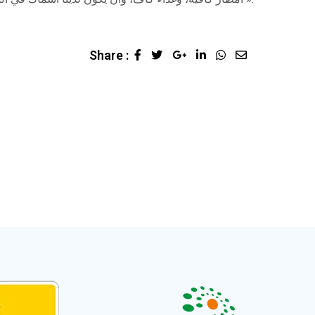
Share :
Google+
LinkedIn
Whatsapp
Share
via
Email