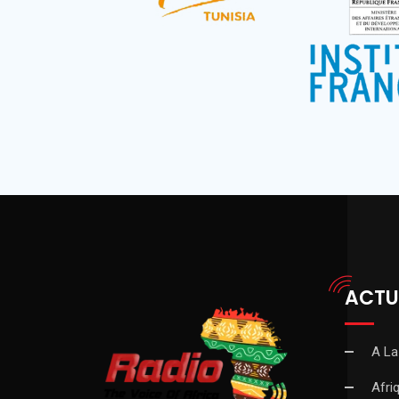
ACTU
A La
Afri