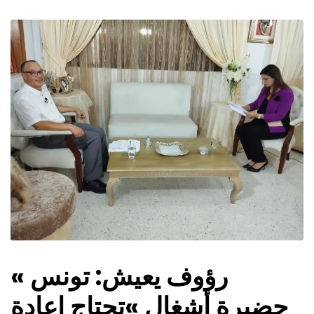
رؤوف يعيش: تونس »
حضيرة أشغال »تحتاج اعادة