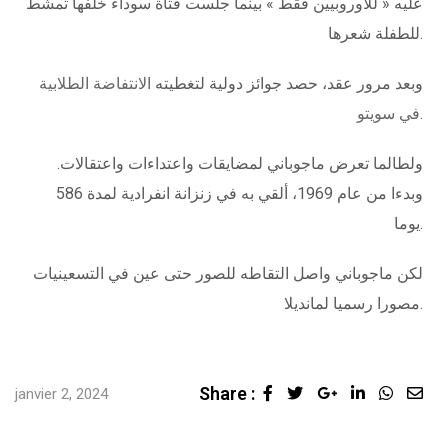
عليه « للأوروبيين فقط » بينما جلست فتاة سوداء خلفها تمشط
للطفلة شعرها.
وبعد مرور عقد، حصد جوائز دولية لتغطيته
الانتفاضة الطلابية
.
في سويتو
ولطالما تعرض ماجوباني لمضايقات واعتداءات واعتقالات.
وبدءا من عام 1969، ألقي به في زنزانة انفرادية لمدة 586
يوما.
لكن ماجوباني واصل التقاطه للصور حتى عين في التسعينيات
مصورا رسميا لمانديلا.
Share :
janvier 2, 2024