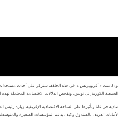
بودكاست « أفروبيزنس ». في هذه الحلقة، سنركز على أحدث مستجدات ا