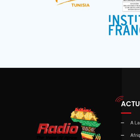
ACTU
A La
Afri