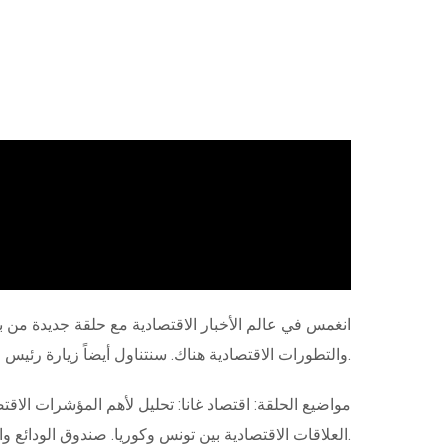
انغمس في عالم الأخبار الاقتصادية مع حلقة جديدة من 
والتطورات الاقتصادية هناك. سنتناول أيضاً زيارة رئيس الجمعية الكورية إلى تونس، ونفحص الدلالات الاقتصادية المحتملة لهذه الزيارة.
العلاقات الاقتصادية بين تونس وكوريا. صندوق الودائع والأمانات: تعريف بالصندوق وكيف يدعم المؤسسات الصغيرة والمتوسطة في تونس.