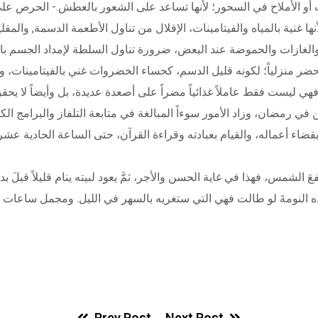
ا غنية بالمياه والفيتامينات، الإقلال من تناول الأطعمة الدسمة, والمقل
والغازات والحموضة عند البعض، ضرورة تناول السلطة لإمداد الجسم بال
ضر منزلياً؛ لكونه قليل الدسم، كحساء الخضروات غني بالفيتامينات، وال
ً، فهي ليست فقط عاملاً غذائياً مضراً على أصعدة عديدة، بل وأيضاً لا ي
ن في رمضان، وزاد الأمور سوءاً المبالغة في متابعة التلفاز والبرامج ا
قضاء أعماله، والقيام بعبادته وقراءة القرآن، حتى الساعة الحادية عش
ترتفعَ الشمس، فهذا في غاية الحسن والأجر، ثمَّ يعود لبيته ينام قليلاً قبل
Prev Post
Next Post