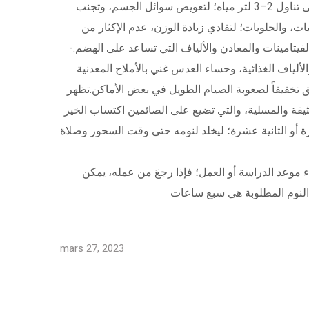
وحتى لا تصاب بالإمساك، عدم الإكثار من تناول السكريات أو الأملاح في السحور؛ لأنها تساعد على الشعور بالعطش.- الحرص على تناول 2–3 لتر مياه؛ لتعويض سوائل الجسم، وتجنب
يات، والحلويات؛ لتفادي زيادة الوزن، عدم الإكثار من
فيتامينات والمعادن والألياف التي تساعد على الهضم.-
ألياف الغذائية، وحساء العدس غني بالأملاح المعدنية
حقق تخفيفاً لصعوبة الصيام الطويل في بعض الأماكن.تظهر
لكثيفة والمسلية، والتي تضيع على الصائمين اكتساب الخير
رة أو الثانية عشرة؛ ليخلد لنومه حتى وقت السحور وصلاة
َ بدء موعد الدراسة أو العمل؛ فإذا رجعَ من عمله، يمكن
mars 27, 2023