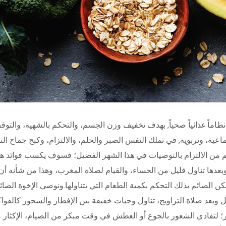
ظاماً غذائياً صحياً, بهدف تخفيف وزن الجسم، والتحكم بالشهية، والت
ية، وتربوية, في تملك النفس الصبر والحلم، والالتزام، وكبح جماح ال
ئم من الالتزام بالتوصيات في هذا الشهر الفضيل؛ فسوف يكسب فوائد هذا 
بعدها تناول قليل من الحساء، والقيام لصلاة المغرب، وهذا من شأنه أن 
كن الصائم بذلك التحكم بكمية الطعام التي يتناولها.ونوصي الإخوة الصائ
وبعد صلاة التراويح، تناول وجبات خفيفة بين الإفطار والسحور كالفواك
؛ لتفادي الشعور بالجوع أو العطش في وقت مبكر من الصيام، الإكثار م