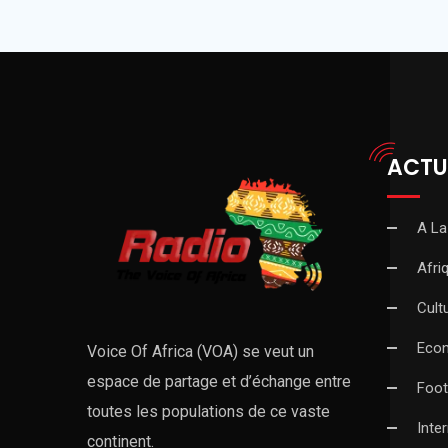
ACTU
A La
Afri
Cult
Eco
Voice Of Africa (VOA) se veut un
espace de partage et d’échange entre
Foot
toutes les populations de ce vaste
Inte
continent.