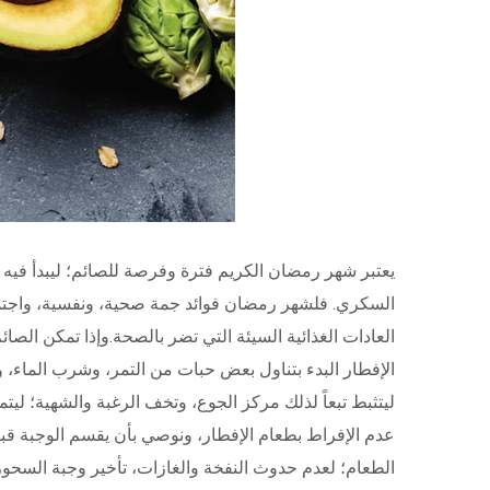
يعتبر شهر رمضان الكريم فترة وفرصة للصائم؛ ليبدأ فيه ن
السكري. فلشهر رمضان فوائد جمة صحية، ونفسية، واجتماع
العادات الغذائية السيئة التي تضر بالصحة.وإذا تمكن الصا
الإفطار البدء بتناول بعض حبات من التمر، وشرب الماء، و
ليتثبط تبعاً لذلك مركز الجوع، وتخف الرغبة والشهية؛ ليتم
عدم الإفراط بطعام الإفطار، ونوصي بأن يقسم الوجبة قبل 
الطعام؛ لعدم حدوث النفخة والغازات، تأخير وجبة السحور