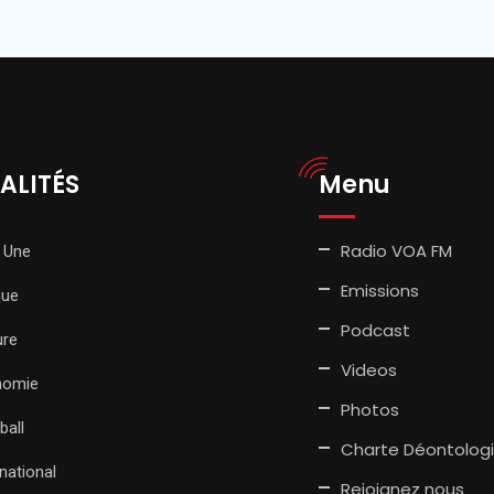
ALITÉS
Menu
Radio VOA FM
 Une
Emissions
que
Podcast
ure
Videos
nomie
Photos
ball
Charte Déontolog
rnational
Rejoignez nous