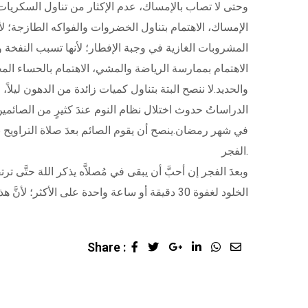
الإمساك، الاهتمام بتناول الخضروات والفواكه الطازجة؛ لأنه
المشروبات الغازية في وجبة الإفطار؛ لأنها تسبب النفخة 
الاهتمام بممارسة الرياضة والمشي، الاهتمام بالحساء المح
والحديد.لا ننصح البتة بتناول كميات زائدة من الدهون ليلا
الدراساتُ حدوث اختلال نظام النوم عندَ كثيرٍ من الصائمي
في شهر رمضان.ينصح أن يقوم الصائم بعدَ صلاة التراويح ب
الفجر.
وبعدَ الفجر إن أحبَّ أن يبقى في مُصلاَّه يذكر اللهَ حتَّى 
الخلود لغفوة 30 دقيقة أو ساعة واحدة على الأكثر؛ لأنَّ هذه النومةَ لو طالت فهي التي ستغريه بالسهر في الليل. ومجمل ساعات النوم المطلوبة هي سبع ساعات
Share :
Google+
LinkedIn
Whatsapp
Share
via
Email