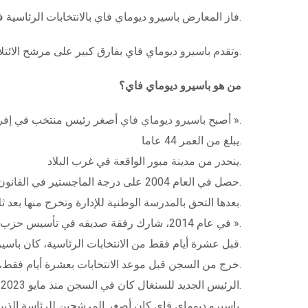
فاز المعارض باسيرو ديوماي فاي بالانتخابات الرئاسية في السنغال من الدورة الأولى بحصوله على 54.28 بالمئة من الأصوات، وفقا للنتائج الرسمية الأولية التي اعلنت الأربعاء.
وتقدم باسيرو ديوماي فاي بفارق كبير على مرشح الائتلاف الحاكم أمادو با الذي حصل على 35.79 في المئة.
من هو باسيرو ديوماي فاي؟
، وفقما ذكرت هيئة الإذاعة البريطانية « بي بي سي ».
– أصبح
باسيرو ديوماي فاي
أصغر رئيس منتخب في
إفر
يبلغ من العمر 44 عاما.
ينحدر من مدينة مبور الواقعة في غرب البلاد.
، حسبما ذكر موقع وكالة الصحافة الإفريقية.
حصل في العام 2004 على درجة الماجستير في
القانون
والعقار، وهناك تعرف على صديقه المعارض عثمان سونكو.
بعدها التحق بالمدرسة الوطنية للإدارة وتخرج منها بعد
في عام 2014، شارك رفقة صديقه في تأسيس حزب « باستيف » أو حزب « الوطنيون من أجل العمل والأخلاق والأخوة ».
.
قبل عشرة أيام فقط من الانتخابات الرئاسية، كان باس
خرج من السجن قبل موعد الانتخابات بعشرة أيام فقط، وبعد أسبوع من بدء الحملة الانتخابية بموجب عفو أصدره الرئيس ماكي سال.
الرئيس الجديد للسنغال كان في السجن منذ مايو 2023 لانتقاده السلطة القضائية في البلاد.
باسيرو ديوماي فاي كان أصغر المرشحين للرئاسة الذين بلغ عددهم 19 مرشحا.