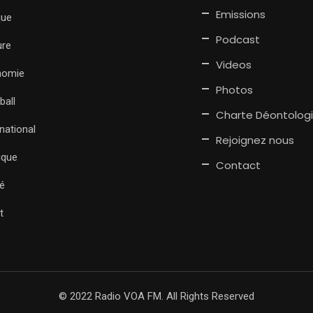
Emissions
que
Podcast
ure
Videos
nomie
Photos
ball
Charte Déontolog
rnational
Rejoignez nous
tique
Contact
é
t
© 2022 Radio VOA FM. All Rights Reserved