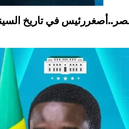
ر..أصغررئيس في تاريخ السينغ