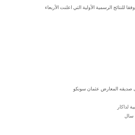
ية
لداكار