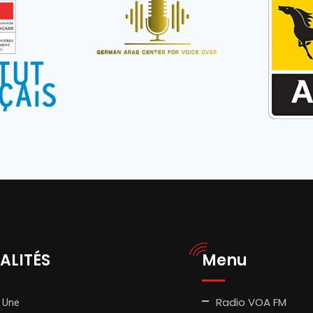
ALITÉS
Menu
Radio VOA FM
 Une