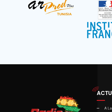
ACTU
A La