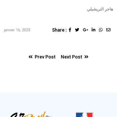
هاجر التريشيلي
Share :
Google+
LinkedIn
Whats
Sha
janvier 16, 2023
via
Ema
Prev Post
Next Post