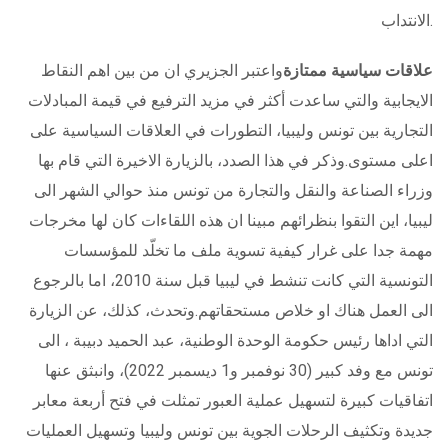
الانتداب.
علاقات سياسية ممتازة
واعتبر الجزيري ان من بين اهم النقاط
الايجابية والتي ساعدت أكثر في مزيد الترفيع في قيمة المبادلات
التجارية بين تونس وليبيا، التطورات في العلاقات السياسية على
اعلى مستوى.وذكر في هذا الصدد، بالزيارة الاخيرة التي قام بها
وزراء الصناعة والنقل والتجارة من تونس منذ حوالي الشهر الى
ليبيا، اين التقوا بنظرائهم مبينا ان هذه اللقاءات كان لها مخرجات
مهمة جدا على غرار كيفية تسوية ملف ما تخلّد للمؤسسات
التونسية التي كانت تنشط في ليبيا قبل سنة 2010، اما بالرجوع
الى العمل هناك او خلاص مستحقاتهم.وتحدث، كذلك، عن الزيارة
التي اداها رئيس حكومة الوحدة الوطنية، عبد الحميد دبيبة ، الى
تونس مع وفد كبير (30 نوفمبر و1 ديسمبر 2022)، وانبثق عنها
اتفاقيات كبيرة لتسهيل عملية العبور تمثلت في فتح أربعة معابر
جديدة وتكثيف الرحلات الجوية بين تونس وليبيا وتسهيل العمليات