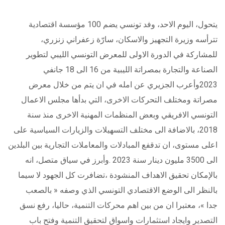
يتحول، اليوم الاحد، وفد تونسي يضم 100 مؤسسة اقتصادية
تترأسه وزيرة التجهيز والاسكان، سارّة زعفراني زنزري،
للمشاركة في الدورة الاولى للمعرض التونسي الليبي لتطوير
الصناعة والتجارة بمصراتة الليبية من 16 الى 18 جانفي
2023وأعرب الجزيري عن امله في ان يتم من خلال معرض
مصراتة ومختلف التحركات الاخرى، التي بدأها مجلس الاعمال
التونسي الافريقي وبعض المنظمات المهنية الاخرى منذ سنة
2018، بالاضافة الى مختلف التسهيلات والزيارات السياسية على
اعلى مستوى، ان تدقفع المبادلات والمعاملات التجارية بين البلدين
الى 3500 مليون دينار سنة 2023 .وأبرز في سياق متصل، انه
بالإمكان تحقيق الاهداف المنشودة ،تضافرت كل الجهود لا سيما
بالنظر الى الوضع الاقتصادي التونسي الذي وصفه « بالصعب
جدا »، معتبرا ان من بين اهم محركات التنمية، حاليا، رفع نسق
التصدير وايجاد استثمارات واسواق لتحقيق التنمية وفتح باب