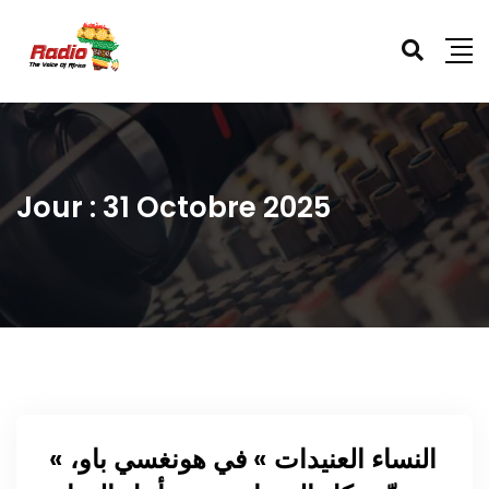
Jour :
31 Octobre 2025
« النساء العنيدات » في هونغسي باو،