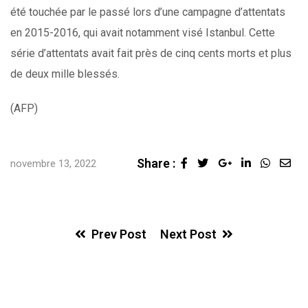
été touchée par le passé lors d’une campagne d’attentats
en 2015-2016, qui avait notamment visé Istanbul. Cette
série d’attentats avait fait près de cinq cents morts et plus
de deux mille blessés.
(AFP)
Share :
Google+
LinkedIn
Whats
Sha
novembre 13, 2022
via
Ema
Prev Post
Next Post