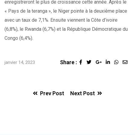
enregistreront le plus de croissance cette année. Après le
« Pays de la teranga », le Niger pointe à la deuxième place
avec un taux de 7,1%. Ensuite viennent la Côte d’ivoire
(6,8%), le Rwanda (6,7%) et la République Démocratique du
Congo (6,4%).
Share :
Google+
LinkedIn
Whats
Sha
janvier 14, 2023
via
Ema
Prev Post
Next Post