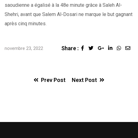
saoudienne a égalisé à la 48e minute grâce à Saleh Al-
Shehri, avant que Salem Al-Dosari ne marque le but gagnant
après cinq minutes.
Share :
Google+
LinkedIn
Whats
Sha
novembre 23, 2022
via
Ema
Prev Post
Next Post