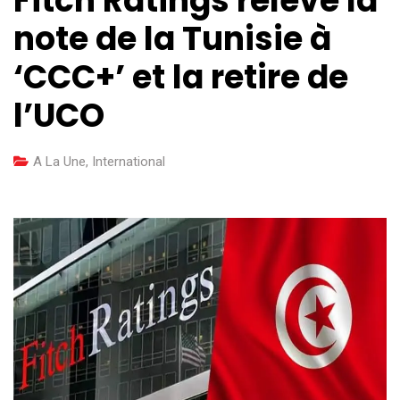
Fitch Ratings relève la
note de la Tunisie à
‘CCC+’ et la retire de
l’UCO
A La Une
,
International