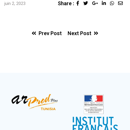
Share :
Google+
LinkedIn
Whats
Sha
juin 2, 2023
via
Ema
Prev Post
Next Post