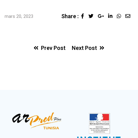
Share :
Google+
LinkedIn
Whats
Sha
mars 20, 2023
via
Ema
Prev Post
Next Post