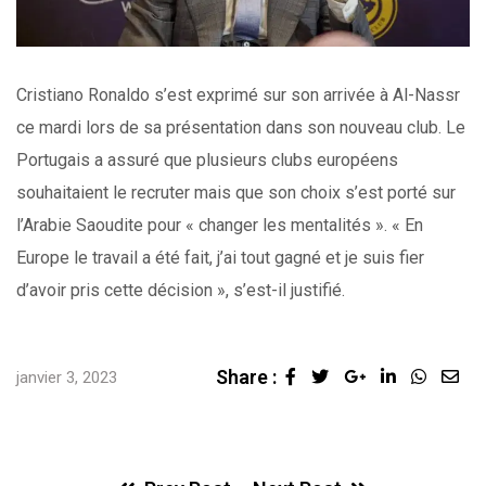
Cristiano Ronaldo s’est exprimé sur son arrivée à Al-Nassr
ce mardi lors de sa présentation dans son nouveau club. Le
Portugais a assuré que plusieurs clubs européens
souhaitaient le recruter mais que son choix s’est porté sur
l’Arabie Saoudite pour « changer les mentalités ». « En
Europe le travail a été fait, j’ai tout gagné et je suis fier
d’avoir pris cette décision », s’est-il justifié.
Share :
Google+
LinkedIn
Whats
Sha
janvier 3, 2023
via
Ema