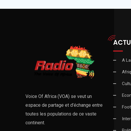
ACTU
A La
Afri
Cult
Eco
Voice Of Africa (VOA) se veut un
espace de partage et d’échange entre
Foot
toutes les populations de ce vaste
Inte
continent.
Poli