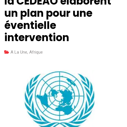
la CEDEAO élaborent
un plan pour une
éventielle
intervention
A La Une
,
Afrique