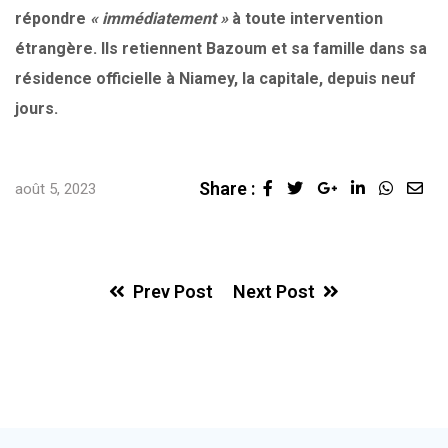
répondre
« immédiatement »
à toute intervention
étrangère. Ils retiennent Bazoum et sa famille dans sa
résidence officielle à Niamey, la capitale, depuis neuf
jours.
Share :
Google+
LinkedIn
Whats
Sha
août 5, 2023
via
Ema
Prev Post
Next Post