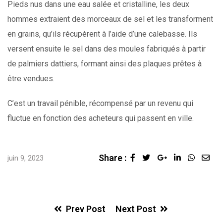
Pieds nus dans une eau salée et cristalline, les deux
hommes extraient des morceaux de sel et les transforment
en grains, qu’ils récupèrent à l’aide d’une calebasse. Ils
versent ensuite le sel dans des moules fabriqués à partir
de palmiers dattiers, formant ainsi des plaques prêtes à
être vendues.
C’est un travail pénible, récompensé par un revenu qui
fluctue en fonction des acheteurs qui passent en ville.
Share :
Google+
LinkedIn
Whats
Sha
juin 9, 2023
via
Ema
Prev Post
Next Post