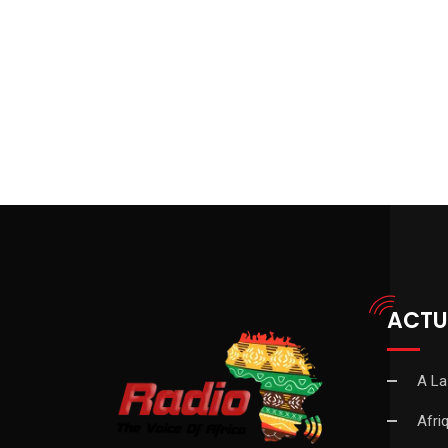
ACTU
A La
Afri