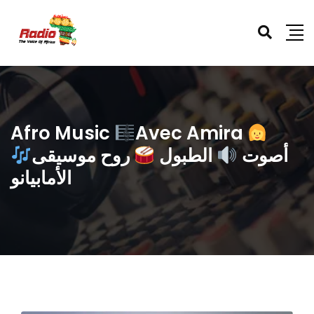
Afro Music
Avec Amira
أصوت
الطبول
روح موسيقى
الأمابيانو