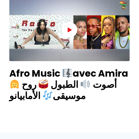
Afro Music
avec Amira
أصوت
الطبول
روح
موسيقى
الأمابيانو