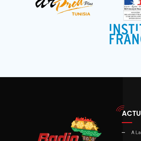
ACTU
A La