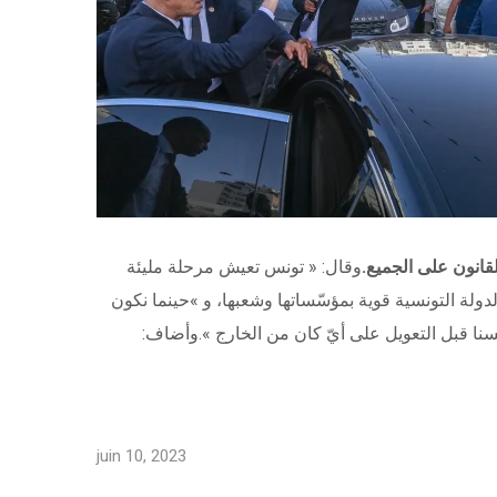
لقانون على الجميع.
وقال: « تونس تعيش مرحلة مليئة
 عازمون على رفعها جميعا.. ». وبيّن سعيّد خلال زيارة فجئية أدّاها إلى ولاية صفاقس، السبت10جوان 2023، أنّ الدولة التونسية قوية بمؤسّساتها وشعبها، و »حينما نكون
فسنا قبل التعويل على أيّ كان من الخارج ».وأضاف:
juin 10, 2023