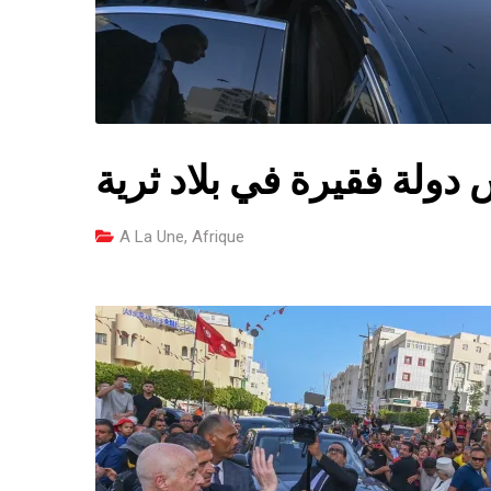
A La Une
,
Afrique