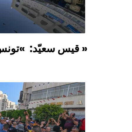
قيس سعيّد: »تونس دولة فقيرة في بلاد ثرية »