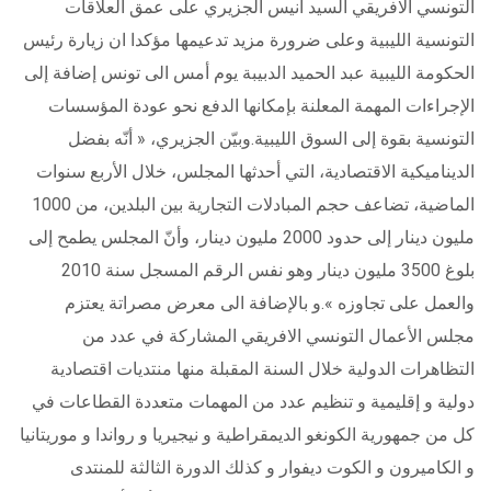
التونسي الافريقي السيد أنيس الجزيري على عمق العلاقات
التونسية الليبية وعلى ضرورة مزيد تدعيمها مؤكدا ان زيارة رئيس
الحكومة الليبية عبد الحميد الدبيبة يوم أمس الى تونس إضافة إلى
الإجراءات المهمة المعلنة بإمكانها الدفع نحو عودة المؤسسات
التونسية بقوة إلى السوق الليبية.وبيّن الجزيري، « أنّه بفضل
الديناميكية الاقتصادية، التي أحدثها المجلس، خلال الأربع سنوات
الماضية، تضاعف حجم المبادلات التجارية بين البلدين، من 1000
مليون دينار إلى حدود 2000 مليون دينار، وأنّ المجلس يطمح إلى
بلوغ 3500 مليون دينار وهو نفس الرقم المسجل سنة 2010
والعمل على تجاوزه ».و بالإضافة الى معرض مصراتة يعتزم
مجلس الأعمال التونسي الافريقي المشاركة في عدد من
التظاهرات الدولية خلال السنة المقبلة منها منتديات اقتصادية
دولية و إقليمية و تنظيم عدد من المهمات متعددة القطاعات في
كل من جمهورية الكونغو الديمقراطية و نيجيريا و رواندا و موريتانيا
و الكاميرون و الكوت ديفوار و كذلك الدورة الثالثة للمنتدى