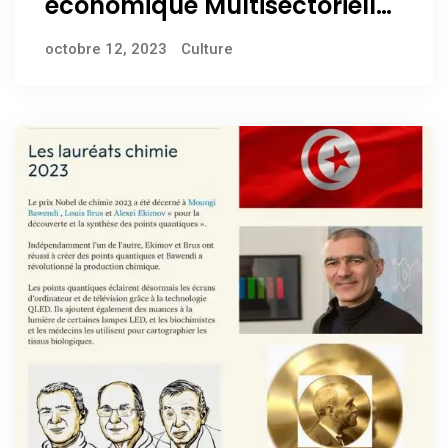
économique Multisectorielle
à Yaoundé
octobre 12, 2023
Culture