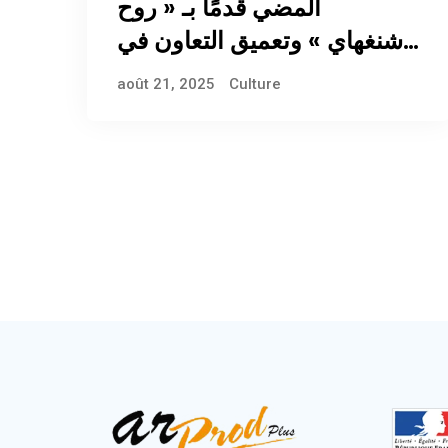
المضي قدمًا بـ « روح
شنغهاي » وتعميق التعاون في
مختلف المجالات
août 21, 2025
Culture