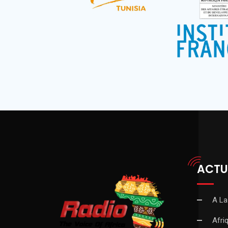
ACTU
A La
Afri