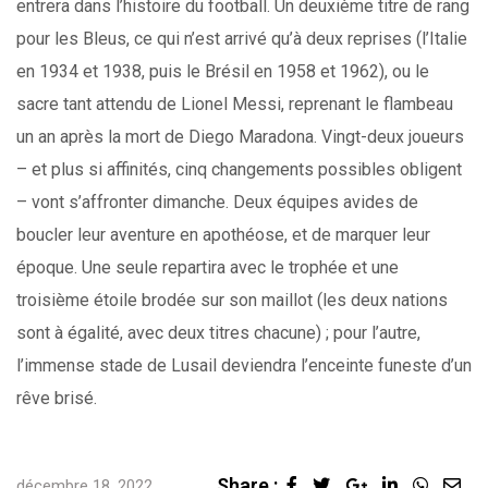
entrera dans l’histoire du football. Un deuxième titre de rang
pour les Bleus, ce qui n’est arrivé qu’à deux reprises (l’Italie
en 1934 et 1938, puis le Brésil en 1958 et 1962), ou le
sacre tant attendu de Lionel Messi, reprenant le flambeau
un an après la mort de Diego Maradona. Vingt-deux joueurs
– et plus si affinités, cinq changements possibles obligent
– vont s’affronter dimanche. Deux équipes avides de
boucler leur aventure en apothéose, et de marquer leur
époque. Une seule repartira avec le trophée et une
troisième étoile brodée sur son maillot (les deux nations
sont à égalité, avec deux titres chacune) ; pour l’autre,
l’immense stade de Lusail deviendra l’enceinte funeste d’un
rêve brisé.
Share :
Google+
LinkedIn
Whats
Sha
décembre 18, 2022