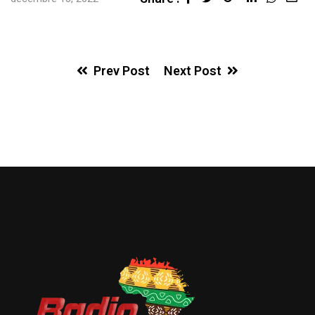
via
Ema
Prev Post
Next Post