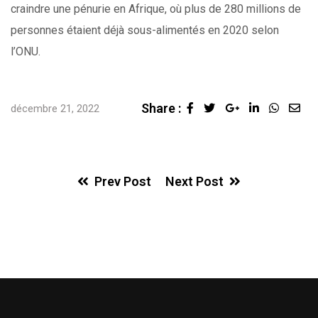
craindre une pénurie en Afrique, où plus de 280 millions de
personnes étaient déjà sous-alimentés en 2020 selon
l’ONU.
Share :
Google+
LinkedIn
Whats
Sha
décembre 21, 2022
via
Ema
Prev Post
Next Post