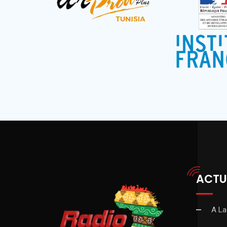
ACTU
A La