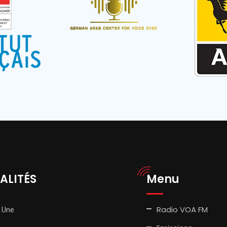
ALITÉS
Menu
Radio VOA FM
 Une