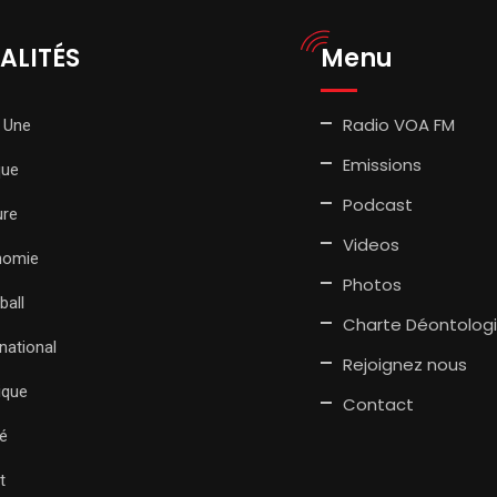
ALITÉS
Menu
Radio VOA FM
 Une
Emissions
que
Podcast
ure
Videos
nomie
Photos
ball
Charte Déontolog
rnational
Rejoignez nous
tique
Contact
é
t