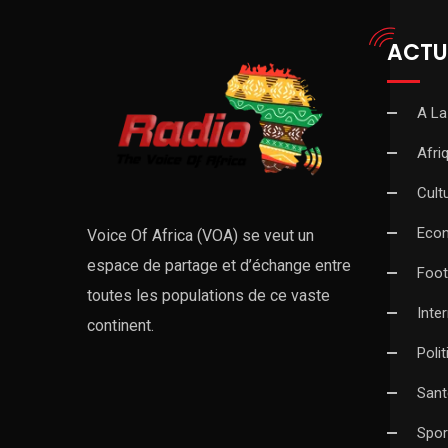
ACTU
A La
Afri
Cult
Eco
Voice Of Africa (VOA) se veut un
espace de partage et d’échange entre
Foot
toutes les populations de ce vaste
Inte
continent.
Poli
Sant
Spor